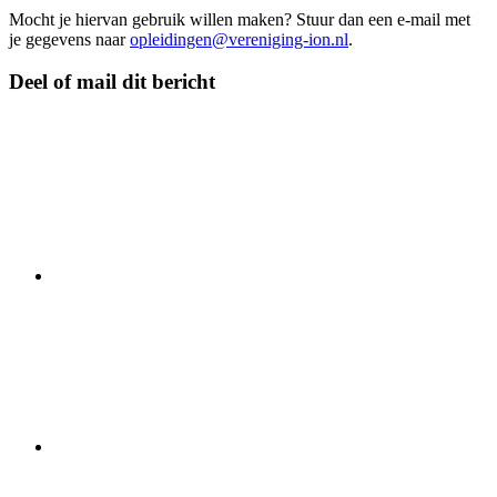
Mocht je hiervan gebruik willen maken? Stuur dan een e-mail met
je gegevens naar
opleidingen@vereniging-ion.nl
.
Deel of mail dit bericht
Deel
content
via
de
social-
media
kanaal
twitter
Deel
content
via
de
social-
media
kanaal
Facebook
Deel
content