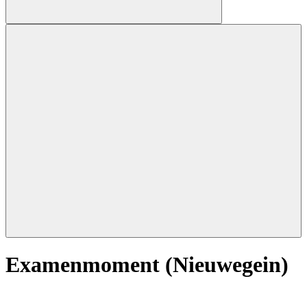
Open
primary
navigation
Examenmoment (Nieuwegein)